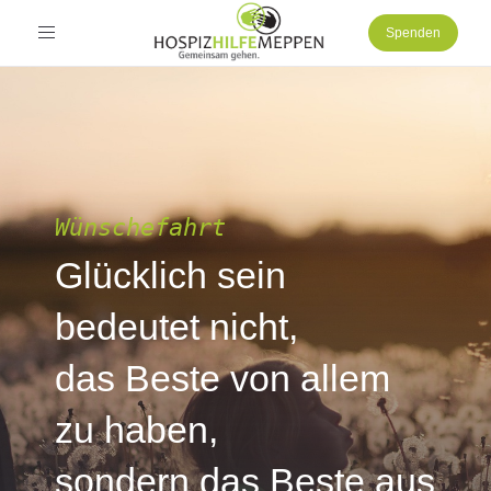
Toggle
Spenden
navigation
Wünschefahrt
Glücklich sein
bedeutet nicht,
das Beste von allem
zu haben,
sondern das Beste aus