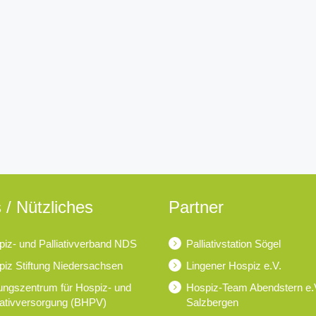
 / Nützliches
Partner
iz- und Palliativverband NDS
Palliativstation Sögel
iz Stiftung Niedersachsen
Lingener Hospiz e.V.
ungszentrum für Hospiz- und
Hospiz-Team Abendstern e.
iativversorgung (BHPV)
Salzbergen