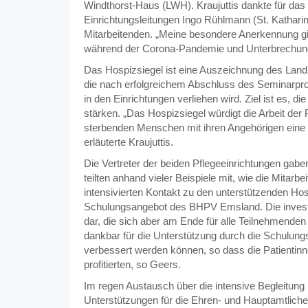
Windthorst-Haus (LWH). Kraujuttis dankte für da
Einrichtungsleitungen Ingo Rühlmann (St. Kathari
Mitarbeitenden. „Meine besondere Anerkennung gil
während der Corona-Pandemie und Unterbrechunge
Das Hospizsiegel ist eine Auszeichnung des Landk
die nach erfolgreichem Abschluss des Seminarp
in den Einrichtungen verliehen wird. Ziel ist es, d
stärken. „Das Hospizsiegel würdigt die Arbeit de
sterbenden Menschen mit ihren Angehörigen eine 
erläuterte Kraujuttis.
Die Vertreter der beiden Pflegeeinrichtungen gaben
teilten anhand vieler Beispiele mit, wie die Mitar
intensivierten Kontakt zu den unterstützenden Hos
Schulungsangebot des BHPV Emsland. Die investier
dar, die sich aber am Ende für alle Teilnehmenden
dankbar für die Unterstützung durch die Schulun
verbessert werden können, so dass die Patientin
profitierten, so Geers.
Im regen Austausch über die intensive Begleitung
Unterstützungen für die Ehren- und Hauptamtliche