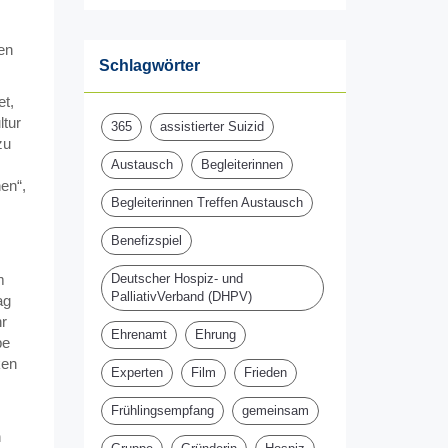
en
Schlagwörter
et,
tur
365
assistierter Suizid
zu
Austausch
Begleiterinnen
en“,
Begleiterinnen Treffen Austausch
Benefizspiel
m
Deutscher Hospiz- und
PalliativVerband (DHPV)
ag
hr
Ehrenamt
Ehrung
be
ken
Experten
Film
Frieden
Frühlingsempfang
gemeinsam
n