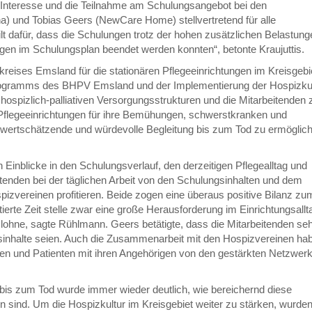
s Interesse und die Teilnahme am Schulungsangebot bei den
na) und Tobias Geers (NewCare Home) stellvertretend für alle
t dafür, dass die Schulungen trotz der hohen zusätzlichen Belastung
n im Schulungsplan beendet werden konnten“, betonte Kraujuttis.
reises Emsland für die stationären Pflegeeinrichtungen im Kreisgebi
rogramms des BHPV Emsland und der Implementierung der Hospizkul
ie hospizlich-palliativen Versorgungsstrukturen und die Mitarbeitenden 
r Pflegeeinrichtungen für ihre Bemühungen, schwerstkranken und
wertschätzende und würdevolle Begleitung bis zum Tod zu ermöglich
 Einblicke in den Schulungsverlauf, den derzeitigen Pflegealltag und
beitenden bei der täglichen Arbeit von den Schulungsinhalten und dem
pizvereinen profitieren. Beide zogen eine überaus positive Bilanz zu
te Zeit stelle zwar eine große Herausforderung im Einrichtungsallt
 lohne, sagte Rühlmann. Geers betätigte, dass die Mitarbeitenden se
gsinhalte seien. Auch die Zusammenarbeit mit den Hospizvereinen ha
nen und Patienten mit ihren Angehörigen von den gestärkten Netzwer
 bis zum Tod wurde immer wieder deutlich, wie bereichernd diese
n sind. Um die Hospizkultur im Kreisgebiet weiter zu stärken, wurde