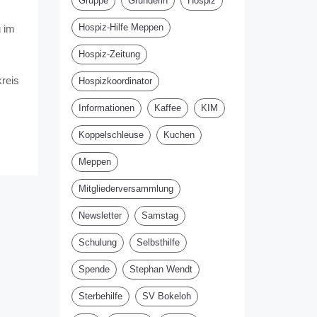
Gruppe
Gründerin
Hospiz
Hospiz-Hilfe Meppen
g im
Hospiz-Zeitung
reis
Hospizkoordinator
Informationen
Kaffee
KIM
Koppelschleuse
Kuchen
Meppen
Mitgliederversammlung
Newsletter
Samstag
Schulung
Selbsthilfe
Spende
Stephan Wendt
Sterbehilfe
SV Bokeloh