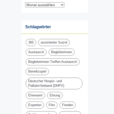
Archiv
Schlagwörter
365
assistierter Suizid
Austausch
Begleiterinnen
Begleiterinnen Treffen Austausch
Benefizspiel
Deutscher Hospiz- und
PalliativVerband (DHPV)
Ehrenamt
Ehrung
Experten
Film
Frieden