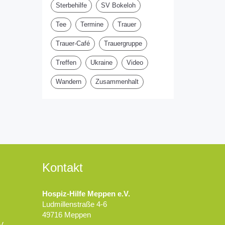
Sterbehilfe
SV Bokeloh
Tee
Termine
Trauer
Trauer-Café
Trauergruppe
Treffen
Ukraine
Video
Wandern
Zusammenhalt
Kontakt
Hospiz-Hilfe Meppen e.V.
Ludmillenstraße 4-6
49716 Meppen
V.