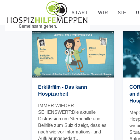
START
WIR
SIE
U
Erklärfilm - Das kann
CORO
Hospizarbeit
an d
Hosp
IMMER WIEDER
SEHENSWERT:Die aktuelle
Mepp
Diskussion um Sterbehilfe und
Hosp
Beihilfe zum Suizid zeigt, dass es
wir 
nach wie vor Informations- und
Situ
Aufklärungsbedarf…
Aufgr