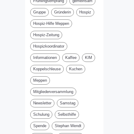
Frühlingsempfang
gemeinsam
Gruppe
Gründerin
Hospiz
Hospiz-Hilfe Meppen
Hospiz-Zeitung
Hospizkoordinator
Informationen
Kaffee
KIM
Koppelschleuse
Kuchen
Meppen
Mitgliederversammlung
Newsletter
Samstag
Schulung
Selbsthilfe
Spende
Stephan Wendt