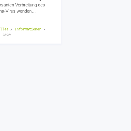
asanten Verbreitung des
na-Virus wenden…
elles
/
Informationen
-
1.2020