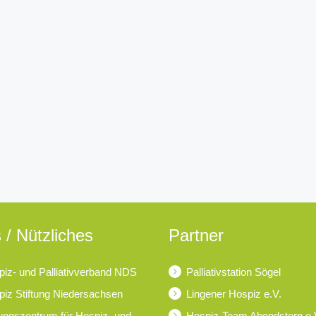
 / Nützliches
Partner
iz- und Palliativverband NDS
Palliativstation Sögel
iz Stiftung Niedersachsen
Lingener Hospiz e.V.
ungszentrum für Hospiz- und
Hospiz-Team Abendstern e.