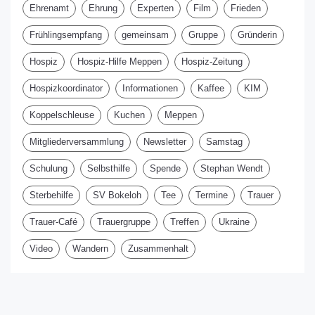
Ehrenamt
Ehrung
Experten
Film
Frieden
Frühlingsempfang
gemeinsam
Gruppe
Gründerin
Hospiz
Hospiz-Hilfe Meppen
Hospiz-Zeitung
Hospizkoordinator
Informationen
Kaffee
KIM
Koppelschleuse
Kuchen
Meppen
Mitgliederversammlung
Newsletter
Samstag
Schulung
Selbsthilfe
Spende
Stephan Wendt
Sterbehilfe
SV Bokeloh
Tee
Termine
Trauer
Trauer-Café
Trauergruppe
Treffen
Ukraine
Video
Wandern
Zusammenhalt