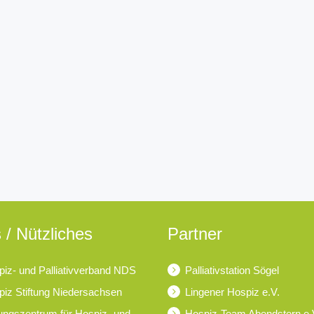
 / Nützliches
Partner
iz- und Palliativverband NDS
Palliativstation Sögel
iz Stiftung Niedersachsen
Lingener Hospiz e.V.
ungszentrum für Hospiz- und
Hospiz-Team Abendstern e.