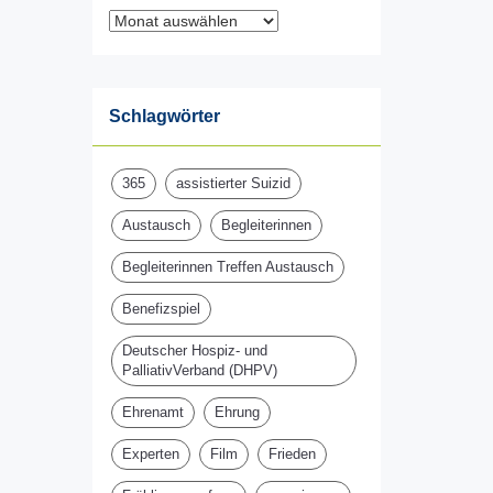
Archiv
Schlagwörter
365
assistierter Suizid
Austausch
Begleiterinnen
Begleiterinnen Treffen Austausch
Benefizspiel
Deutscher Hospiz- und
PalliativVerband (DHPV)
Ehrenamt
Ehrung
Experten
Film
Frieden