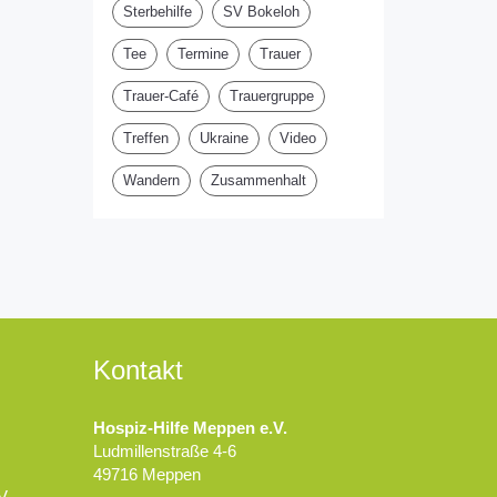
Sterbehilfe
SV Bokeloh
Tee
Termine
Trauer
Trauer-Café
Trauergruppe
Treffen
Ukraine
Video
Wandern
Zusammenhalt
Kontakt
Hospiz-Hilfe Meppen e.V.
Ludmillenstraße 4-6
49716 Meppen
V.