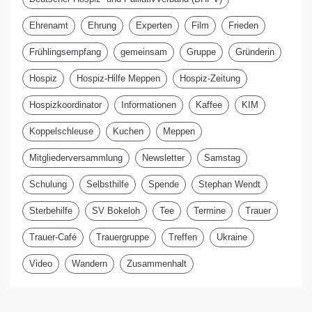
Ehrenamt
Ehrung
Experten
Film
Frieden
Frühlingsempfang
gemeinsam
Gruppe
Gründerin
Hospiz
Hospiz-Hilfe Meppen
Hospiz-Zeitung
Hospizkoordinator
Informationen
Kaffee
KIM
Koppelschleuse
Kuchen
Meppen
Mitgliederversammlung
Newsletter
Samstag
Schulung
Selbsthilfe
Spende
Stephan Wendt
Sterbehilfe
SV Bokeloh
Tee
Termine
Trauer
Trauer-Café
Trauergruppe
Treffen
Ukraine
Video
Wandern
Zusammenhalt