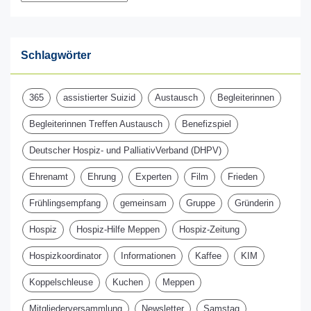
Schlagwörter
365
assistierter Suizid
Austausch
Begleiterinnen
Begleiterinnen Treffen Austausch
Benefizspiel
Deutscher Hospiz- und PalliativVerband (DHPV)
Ehrenamt
Ehrung
Experten
Film
Frieden
Frühlingsempfang
gemeinsam
Gruppe
Gründerin
Hospiz
Hospiz-Hilfe Meppen
Hospiz-Zeitung
Hospizkoordinator
Informationen
Kaffee
KIM
Koppelschleuse
Kuchen
Meppen
Mitgliederversammlung
Newsletter
Samstag