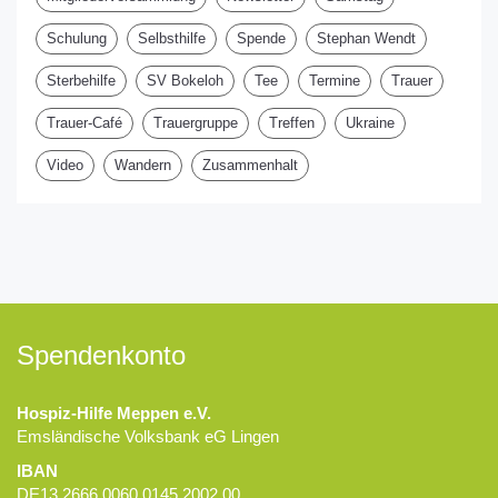
Schulung
Selbsthilfe
Spende
Stephan Wendt
Sterbehilfe
SV Bokeloh
Tee
Termine
Trauer
Trauer-Café
Trauergruppe
Treffen
Ukraine
Video
Wandern
Zusammenhalt
Spendenkonto
Hospiz-Hilfe Meppen e.V.
Emsländische Volksbank eG Lingen
IBAN
DE13 2666 0060 0145 2002 00