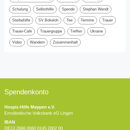
Schulung
Selbsthilfe
Spende
Stephan Wendt
Sterbehilfe
SV Bokeloh
Tee
Termine
Trauer
Trauer-Café
Trauergruppe
Treffen
Ukraine
Video
Wandern
Zusammenhalt
Spendenkonto
Hospiz-Hilfe Meppen e.V.
Emsländische Volksbank eG Lingen
IBAN
DE13 2666 0060 0145 2002 00