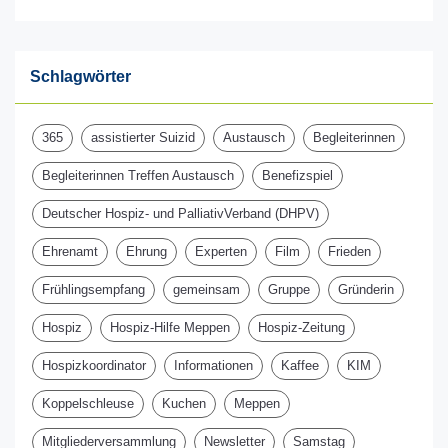
Schlagwörter
365
assistierter Suizid
Austausch
Begleiterinnen
Begleiterinnen Treffen Austausch
Benefizspiel
Deutscher Hospiz- und PalliativVerband (DHPV)
Ehrenamt
Ehrung
Experten
Film
Frieden
Frühlingsempfang
gemeinsam
Gruppe
Gründerin
Hospiz
Hospiz-Hilfe Meppen
Hospiz-Zeitung
Hospizkoordinator
Informationen
Kaffee
KIM
Koppelschleuse
Kuchen
Meppen
Mitgliederversammlung
Newsletter
Samstag