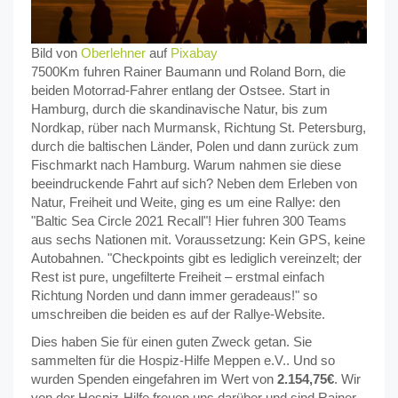
Bild von
Oberlehner
auf
Pixabay
7500Km fuhren Rainer Baumann und Roland Born, die
beiden Motorrad-Fahrer entlang der Ostsee. Start in
Hamburg, durch die skandinavische Natur, bis zum
Nordkap, rüber nach Murmansk, Richtung St. Petersburg,
durch die baltischen Länder, Polen und dann zurück zum
Fischmarkt nach Hamburg. Warum nahmen sie diese
beeindruckende Fahrt auf sich? Neben dem Erleben von
Natur, Freiheit und Weite, ging es um eine Rallye: den
"Baltic Sea Circle 2021 Recall"! Hier fuhren 300 Teams
aus sechs Nationen mit. Voraussetzung: Kein GPS, keine
Autobahnen. "Checkpoints gibt es lediglich vereinzelt; der
Rest ist pure, ungefilterte Freiheit – erstmal einfach
Richtung Norden und dann immer geradeaus!" so
umschreiben die beiden es auf der Rallye-Website.
Dies haben Sie für einen guten Zweck getan. Sie
sammelten für die Hospiz-Hilfe Meppen e.V.. Und so
wurden Spenden eingefahren im Wert von
2.154,75€
. Wir
von der Hospiz-Hilfe freuen uns darüber und sind Rainer