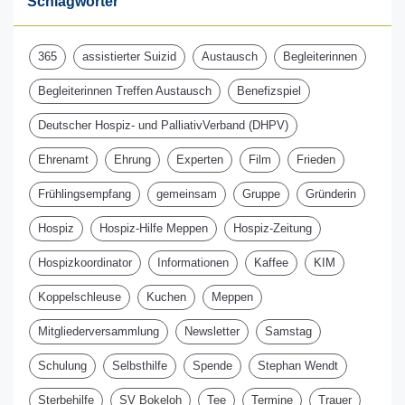
Schlagwörter
365
assistierter Suizid
Austausch
Begleiterinnen
Begleiterinnen Treffen Austausch
Benefizspiel
Deutscher Hospiz- und PalliativVerband (DHPV)
Ehrenamt
Ehrung
Experten
Film
Frieden
Frühlingsempfang
gemeinsam
Gruppe
Gründerin
Hospiz
Hospiz-Hilfe Meppen
Hospiz-Zeitung
Hospizkoordinator
Informationen
Kaffee
KIM
Koppelschleuse
Kuchen
Meppen
Mitgliederversammlung
Newsletter
Samstag
Schulung
Selbsthilfe
Spende
Stephan Wendt
Sterbehilfe
SV Bokeloh
Tee
Termine
Trauer