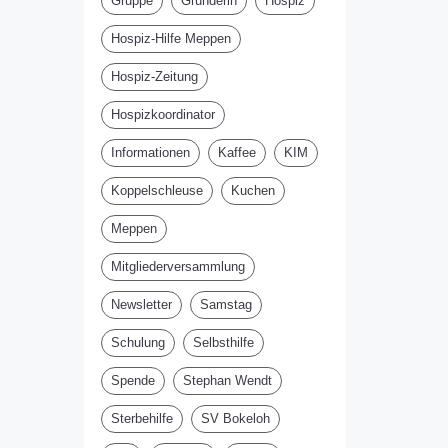
Gruppe
Gründerin
Hospiz
Hospiz-Hilfe Meppen
Hospiz-Zeitung
Hospizkoordinator
Informationen
Kaffee
KIM
Koppelschleuse
Kuchen
Meppen
Mitgliederversammlung
Newsletter
Samstag
Schulung
Selbsthilfe
Spende
Stephan Wendt
Sterbehilfe
SV Bokeloh