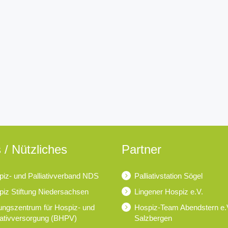
 / Nützliches
Partner
iz- und Palliativverband NDS
Palliativstation Sögel
iz Stiftung Niedersachsen
Lingener Hospiz e.V.
ungszentrum für Hospiz- und
Hospiz-Team Abendstern e.
iativversorgung (BHPV)
Salzbergen