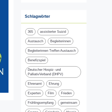
Schlagwörter
365
assistierter Suizid
Austausch
Begleiterinnen
Begleiterinnen Treffen Austausch
Benefizspiel
Deutscher Hospiz- und
PalliativVerband (DHPV)
Ehrenamt
Ehrung
Experten
Film
Frieden
Frühlingsempfang
gemeinsam