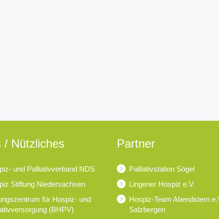
 / Nützliches
Partner
iz- und Palliativverband NDS
Palliativstation Sögel
iz Stiftung Niedersachsen
Lingener Hospiz e.V.
ungszentrum für Hospiz- und
Hospiz-Team Abendstern e.
iativversorgung (BHPV)
Salzbergen