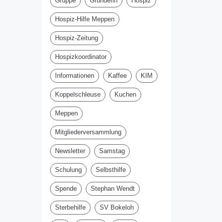
Gruppe
Gründerin
Hospiz
Hospiz-Hilfe Meppen
Hospiz-Zeitung
Hospizkoordinator
Informationen
Kaffee
KIM
Koppelschleuse
Kuchen
Meppen
Mitgliederversammlung
Newsletter
Samstag
Schulung
Selbsthilfe
Spende
Stephan Wendt
Sterbehilfe
SV Bokeloh