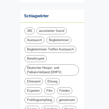
Schlagwörter
365
assistierter Suizid
Austausch
Begleiterinnen
Begleiterinnen Treffen Austausch
Benefizspiel
Deutscher Hospiz- und
PalliativVerband (DHPV)
Ehrenamt
Ehrung
Experten
Film
Frieden
Frühlingsempfang
gemeinsam