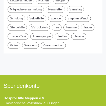
Koppelschleuse
Kuchen
Meppen
Mitgliederversammlung
Newsletter
Samstag
Schulung
Selbsthilfe
Spende
Stephan Wendt
Sterbehilfe
SV Bokeloh
Tee
Termine
Trauer
Trauer-Café
Trauergruppe
Treffen
Ukraine
Video
Wandern
Zusammenhalt
Spendenkonto
Hospiz-Hilfe Meppen e.V.
Emsländische Volksbank eG Lingen