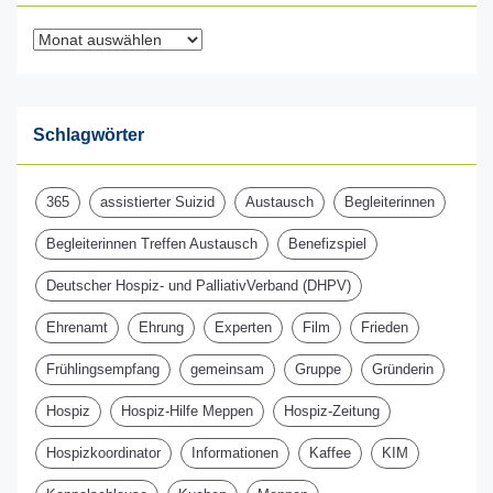
Archiv
Schlagwörter
365
assistierter Suizid
Austausch
Begleiterinnen
Begleiterinnen Treffen Austausch
Benefizspiel
Deutscher Hospiz- und PalliativVerband (DHPV)
Ehrenamt
Ehrung
Experten
Film
Frieden
Frühlingsempfang
gemeinsam
Gruppe
Gründerin
Hospiz
Hospiz-Hilfe Meppen
Hospiz-Zeitung
Hospizkoordinator
Informationen
Kaffee
KIM