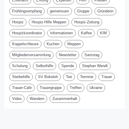
Ehrenamt
Ehrung
Experten
Film
Frieden
Frühlingsempfang
gemeinsam
Gruppe
Gründerin
Hospiz
Hospiz-Hilfe Meppen
Hospiz-Zeitung
Hospizkoordinator
Informationen
Kaffee
KIM
Koppelschleuse
Kuchen
Meppen
Mitgliederversammlung
Newsletter
Samstag
Schulung
Selbsthilfe
Spende
Stephan Wendt
Sterbehilfe
SV Bokeloh
Tee
Termine
Trauer
Trauer-Café
Trauergruppe
Treffen
Ukraine
Video
Wandern
Zusammenhalt