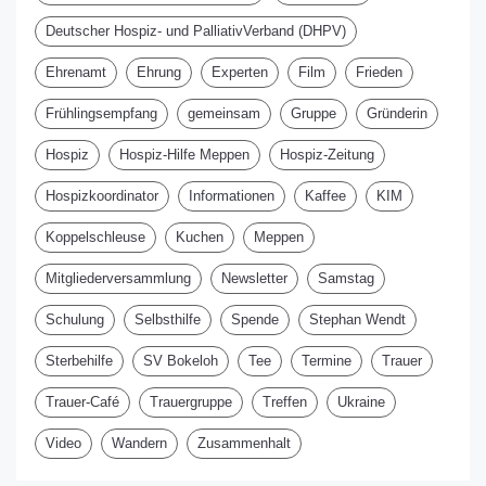
Deutscher Hospiz- und PalliativVerband (DHPV)
Ehrenamt
Ehrung
Experten
Film
Frieden
Frühlingsempfang
gemeinsam
Gruppe
Gründerin
Hospiz
Hospiz-Hilfe Meppen
Hospiz-Zeitung
Hospizkoordinator
Informationen
Kaffee
KIM
Koppelschleuse
Kuchen
Meppen
Mitgliederversammlung
Newsletter
Samstag
Schulung
Selbsthilfe
Spende
Stephan Wendt
Sterbehilfe
SV Bokeloh
Tee
Termine
Trauer
Trauer-Café
Trauergruppe
Treffen
Ukraine
Video
Wandern
Zusammenhalt