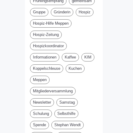
Frühlingsempfang
gemeinsam
Gruppe
Gründerin
Hospiz
Hospiz-Hilfe Meppen
Hospiz-Zeitung
Hospizkoordinator
Informationen
Kaffee
KIM
Koppelschleuse
Kuchen
Meppen
Mitgliederversammlung
Newsletter
Samstag
Schulung
Selbsthilfe
Spende
Stephan Wendt