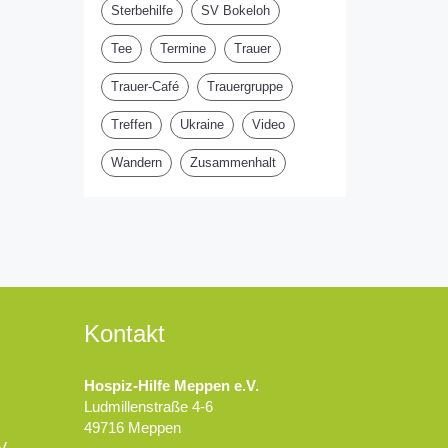
Sterbehilfe
SV Bokeloh
Tee
Termine
Trauer
Trauer-Café
Trauergruppe
Treffen
Ukraine
Video
Wandern
Zusammenhalt
Kontakt
Hospiz-Hilfe Meppen e.V.
Ludmillenstraße 4-6
49716 Meppen
V.