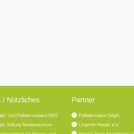
 / Nützliches
Partner
iz- und Palliativverband NDS
Palliativstation Sögel
iz Stiftung Niedersachsen
Lingener Hospiz e.V.
ungszentrum für Hospiz- und
Hospiz-Team Abendstern e.