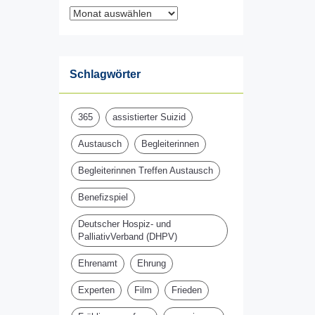
Archiv
Schlagwörter
365
assistierter Suizid
Austausch
Begleiterinnen
Begleiterinnen Treffen Austausch
Benefizspiel
Deutscher Hospiz- und
PalliativVerband (DHPV)
Ehrenamt
Ehrung
Experten
Film
Frieden