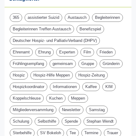
365
assistierter Suizid
Austausch
Begleiterinnen
Begleiterinnen Treffen Austausch
Benefizspiel
Deutscher Hospiz- und PalliativVerband (DHPV)
Ehrenamt
Ehrung
Experten
Film
Frieden
Frühlingsempfang
gemeinsam
Gruppe
Gründerin
Hospiz
Hospiz-Hilfe Meppen
Hospiz-Zeitung
Hospizkoordinator
Informationen
Kaffee
KIM
Koppelschleuse
Kuchen
Meppen
Mitgliederversammlung
Newsletter
Samstag
Schulung
Selbsthilfe
Spende
Stephan Wendt
Sterbehilfe
SV Bokeloh
Tee
Termine
Trauer